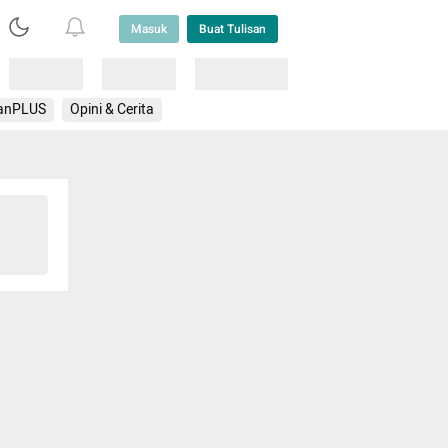
Masuk
Buat Tulisan
Loading
Loading
Lainnya
anPLUS
Opini & Cerita