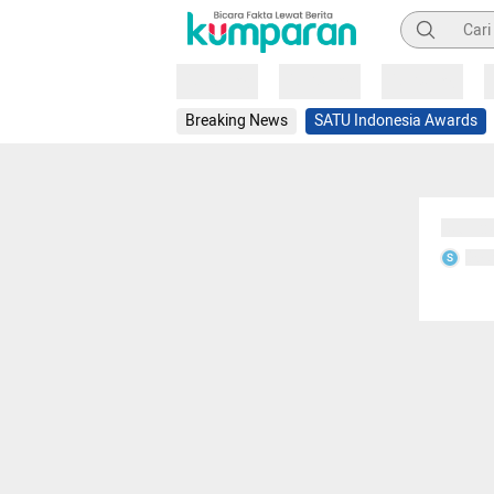
Pencarian
Loading
Loading
Loading
Breaking News
SATU Indonesia Awards
Sedang
Seda
S