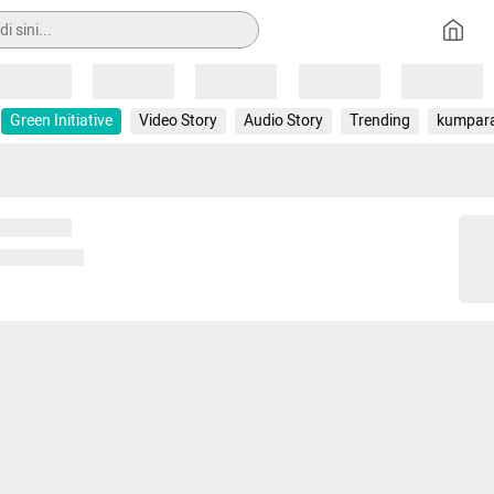
Loading
Loading
Loading
Loading
Loading
Green Initiative
Video Story
Audio Story
Trending
kumpar
 memuat...
ng memuat...