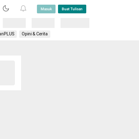
Masuk
Buat Tulisan
Loading
Loading
Lainnya
anPLUS
Opini & Cerita