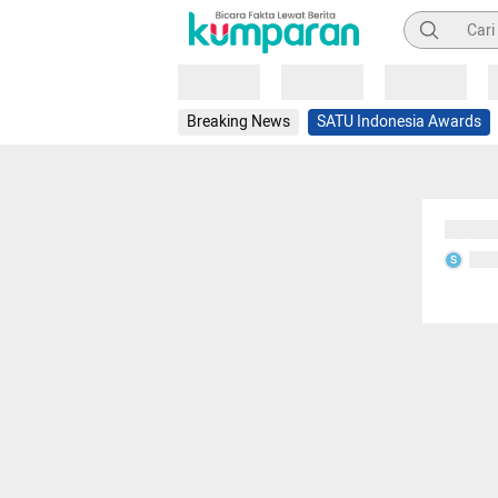
Pencarian
Loading
Loading
Loading
Breaking News
SATU Indonesia Awards
Sedang
Seda
S