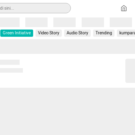
Loading
Loading
Loading
Loading
Loading
Green Initiative
Video Story
Audio Story
Trending
kumpar
 memuat...
ng memuat...