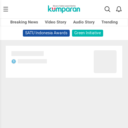
Breaking News
Video Story
Audio Story
Trending
SATU Indonesia Awards
Green Initiative
Sedang memuat...
Sedang memuat...
S