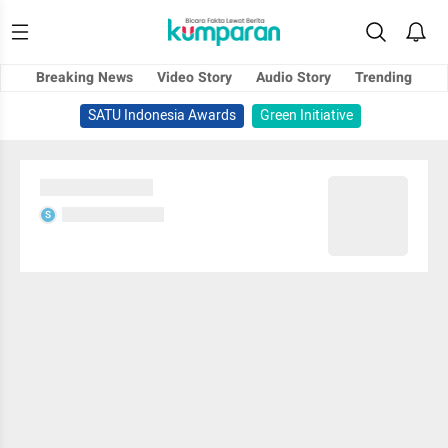
Breaking News
Video Story
Audio Story
Trending
SATU Indonesia Awards
Green Initiative
Sedang memuat...
Sedang memuat...
S