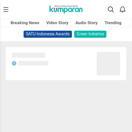
Breaking News
Video Story
Audio Story
Trending
SATU Indonesia Awards
Green Initiative
Sedang memuat...
Sedang memuat...
S