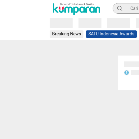
Pencarian
Loading
Loading
Loading
Breaking News
SATU Indonesia Awards
Sedang
Seda
S