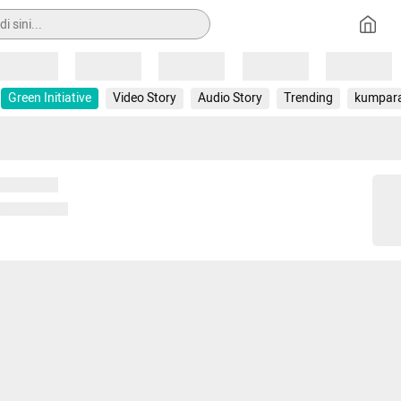
Loading
Loading
Loading
Loading
Loading
Green Initiative
Video Story
Audio Story
Trending
kumpar
 memuat...
ng memuat...