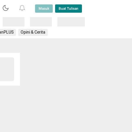
Masuk
Buat Tulisan
Loading
Loading
Lainnya
anPLUS
Opini & Cerita