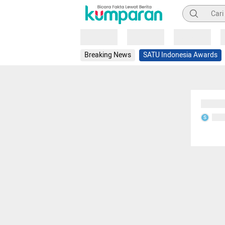
Pencarian
Loading
Loading
Loading
Breaking News
SATU Indonesia Awards
Sedang
Seda
S