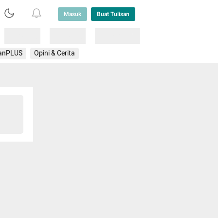
Masuk
Buat Tulisan
Loading
Loading
Lainnya
anPLUS
Opini & Cerita