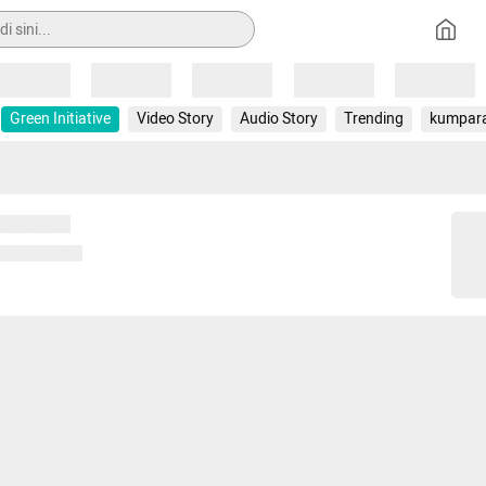
Loading
Loading
Loading
Loading
Loading
Green Initiative
Video Story
Audio Story
Trending
kumpar
 memuat...
ng memuat...