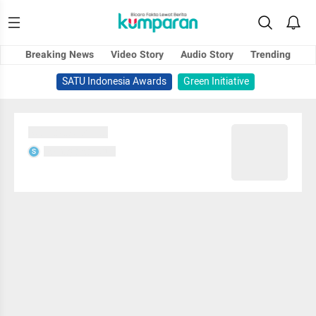
Breaking News
Video Story
Audio Story
Trending
SATU Indonesia Awards
Green Initiative
Sedang memuat...
Sedang memuat...
S