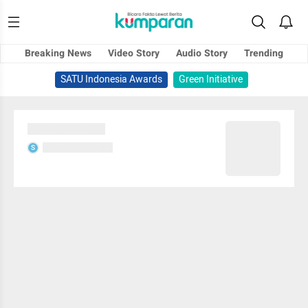
Breaking News
Video Story
Audio Story
Trending
SATU Indonesia Awards
Green Initiative
Sedang memuat...
Sedang memuat...
S