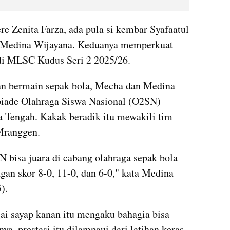
re Zenita Farza, ada pula si kembar Syafaatul 
 Medina Wijayana. Keduanya memperkuat 
i MLSC Kudus Seri 2 2025/26.
an bermain sepak bola, Mecha dan Medina 
piade Olahraga Siswa Nasional (O2SN) 
 Tengah. Kakak beradik itu mewakili tim 
Mranggen.
 bisa juara di cabang olahraga sepak bola 
an skor 8-0, 11-0, dan 6-0," kata Medina 
).
i sayap kanan itu mengaku bahagia bisa 
a, prestasi itu dilampaui dari latihan keras 