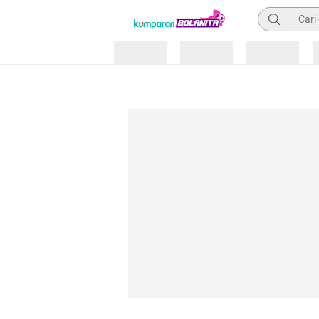
Pencarian
Loading
Loading
Loading