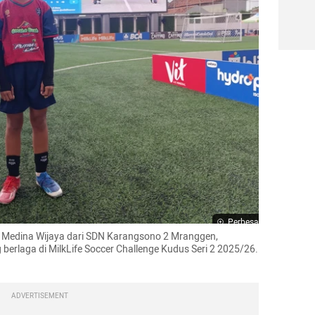
Perbesar
 Medina Wijaya dari SDN Karangsono 2 Mranggen, 
rlaga di MilkLife Soccer Challenge Kudus Seri 2 2025/26. 
ADVERTISEMENT