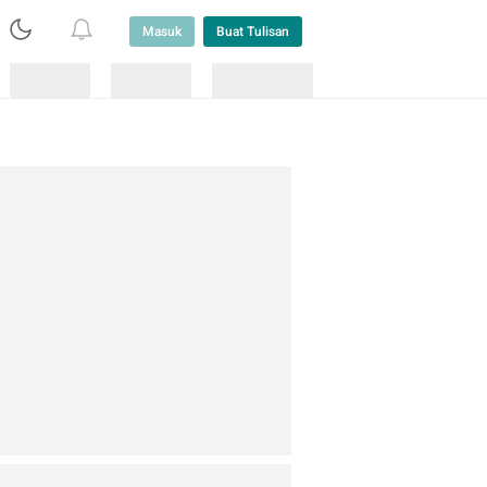
Masuk
Buat Tulisan
Loading
Loading
Lainnya