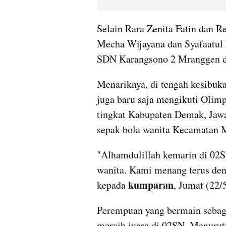
Selain Rara Zenita Fatin dan Re
Mecha Wijayana dan Syafaatul
SDN Karangsono 2 Mranggen d
Menariknya, di tengah kesibuk
juga baru saja mengikuti Olim
tingkat Kabupaten Demak, Jawa
sepak bola wanita Kecamatan 
"Alhamdulillah kemarin di 02SN
wanita. Kami menang terus deng
kumparan
kepada 
, Jumat (22/5
Perempuan yang bermain sebaga
meraih juara di 02SN. Menurutny