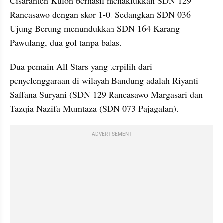
Cisaranten Kulon berhasil menaklukkan SDN 129 
Rancasawo dengan skor 1-0. Sedangkan SDN 036 
Ujung Berung menundukkan SDN 164 Karang 
Pawulang, dua gol tanpa balas.
Dua pemain All Stars yang terpilih dari 
penyelenggaraan di wilayah Bandung adalah Riyanti 
Saffana Suryani (SDN 129 Rancasawo Margasari dan 
Tazqia Nazifa Mumtaza (SDN 073 Pajagalan).
ADVERTISEMENT