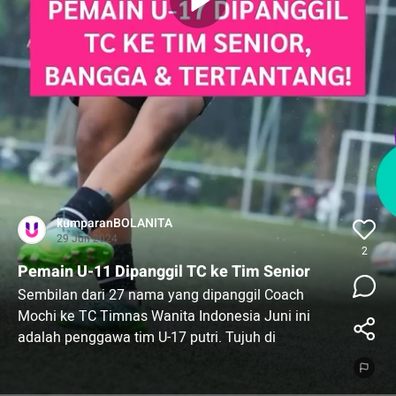
kumparanBOLANITA
29 Jun 2024
2
Pemain U-11 Dipanggil TC ke Tim Senior
Sembilan dari 27 nama yang dipanggil Coach
Mochi ke TC Timnas Wanita Indonesia Juni ini
adalah penggawa tim U-17 putri. Tujuh di
antaranya bahkan nama-nama baru yang belum
mencatatkan debut seperti Claudia Scheunemann