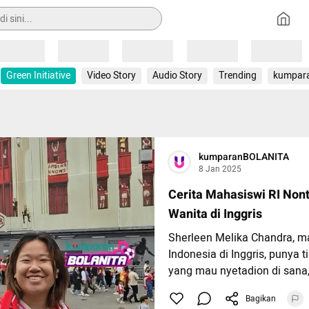
Loading
Loading
Loading
Loading
Loading
Green Initiative
Video Story
Audio Story
Trending
kumpar
kumparanBOLANITA
8 Jan 2025
Cerita Mahasiswi RI Non
Wanita di Inggris
Sherleen Melika Chandra, m
Indonesia di Inggris, punya t
yang mau nyetadion di sana,
Salah satunya, jangan takut
Bagikan
ada komunitas “Lonely Girls 