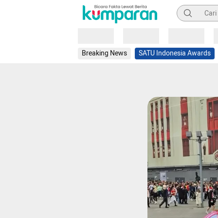
Pencarian
Loading
Loading
Loading
Breaking News
SATU Indonesia Awards