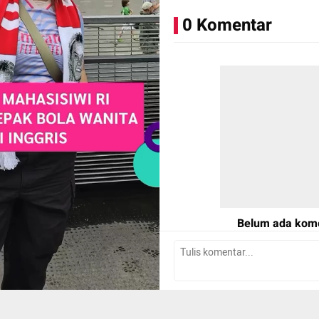
0 Komentar
Penasaran komunitas seperti
Langsung tonton videonya di 
Belum ada kom
Tulis Komentar