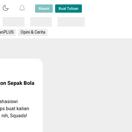
Masuk
Buat Tulisan
Loading
Loading
Lainnya
anPLUS
Opini & Cerita
ton Sepak Bola
ahasiswi
ips buat kalian
 nih, Squads!
 sendirian karena
Club”!