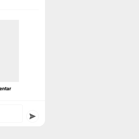
uad utama ya,

entar