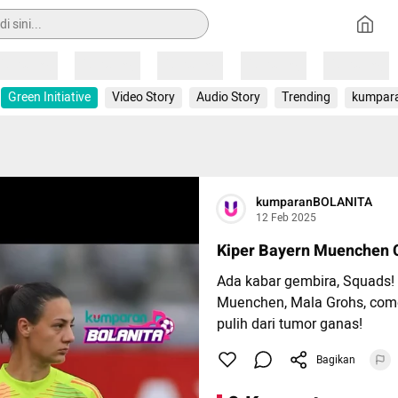
Loading
Loading
Loading
Loading
Loading
Green Initiative
Video Story
Audio Story
Trending
kumpar
kumparanBOLANITA
12 Feb 2025
Kiper Bayern Muenchen
Ada kabar gembira, Squads!
Muenchen, Mala Grohs, com
pulih dari tumor ganas!
Bagikan
Ia kembali ke lapangan hij
(9/2) kemarin dan sukses b