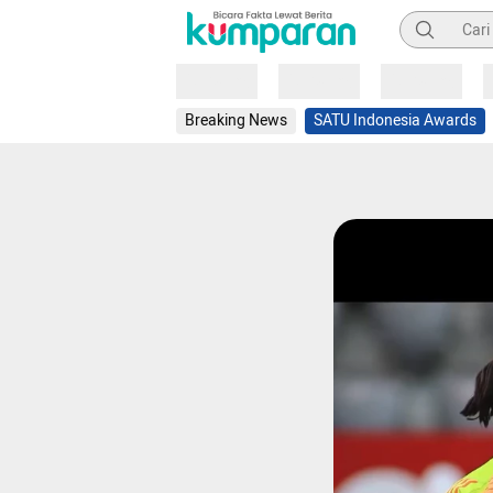
Pencarian
Loading
Loading
Loading
Breaking News
SATU Indonesia Awards