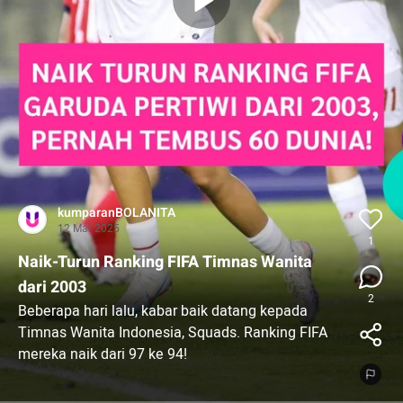
kumparanBOLANITA
12 Mar 2025
1
Naik-Turun Ranking FIFA Timnas Wanita
dari 2003
2
Beberapa hari lalu, kabar baik datang kepada
Timnas Wanita Indonesia, Squads. Ranking FIFA
mereka naik dari 97 ke 94!
Tapi, tahu nggak, Squads? Dua dekade lalu,