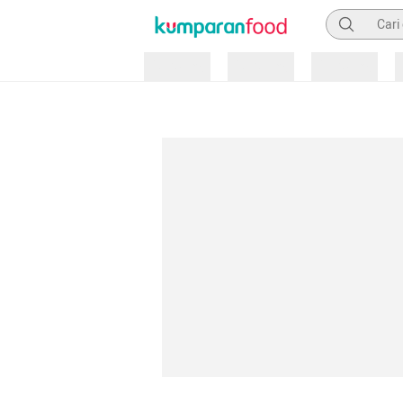
Pencarian
Loading
Loading
Loading