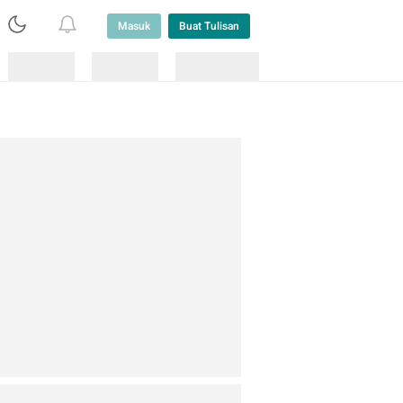
Masuk
Buat Tulisan
Loading
Loading
Lainnya