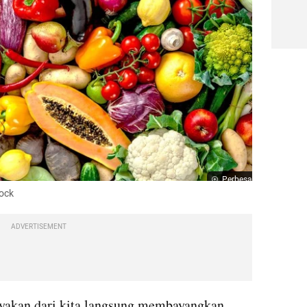
Perbesar
tock
ADVERTISEMENT
nyakan dari kita langsung membayangkan 