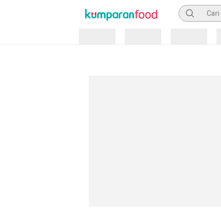
Pencarian
Loading
Loading
Loading