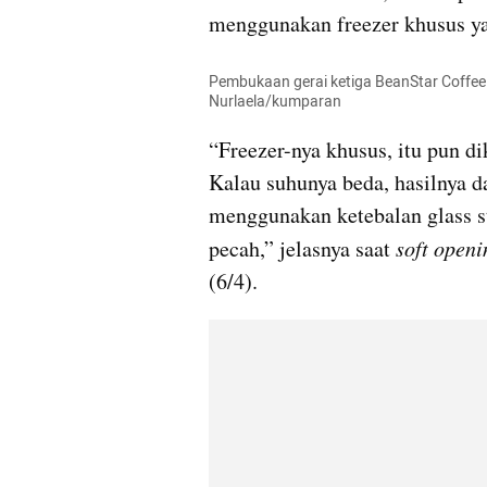
menggunakan freezer khusus ya
Pembukaan gerai ketiga BeanStar Coffee d
Nurlaela/kumparan
“Freezer-nya khusus, itu pun di
Kalau suhunya beda, hasilnya da
menggunakan ketebalan glass stan
pecah,” jelasnya saat 
soft openi
(6/4).