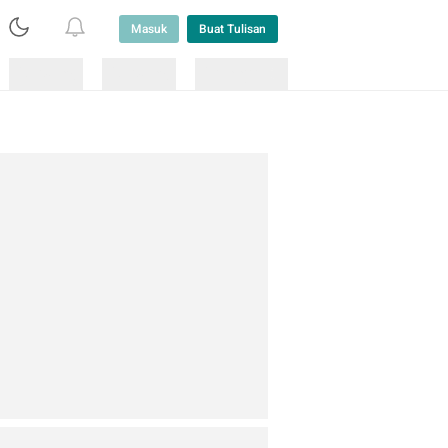
Masuk
Buat Tulisan
Loading
Loading
Lainnya