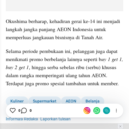
Okushima berharap, kehadiran gerai ke-14 ini menjadi 
langkah jangka panjang AEON Indonesia untuk 
memperluas jangkauan bisnisnya di Tanah Air.
Selama periode pembukaan ini, pelanggan juga dapat 
menikmati promo berbelanja lainnya seperti b
uy 1 get 1, 
buy 2 get 1
, hingga serba sebelas ribu (serbu) khusus 
dalam rangka memperingati ulang tahun AEON. 
Terdapat juga promo spesial tambahan untuk member.
Kuliner
Supermarket
AEON
Belanja
Street Food
Jepang
0
0
Informasi Redaksi
·
Laporkan tulisan
Tim Editor