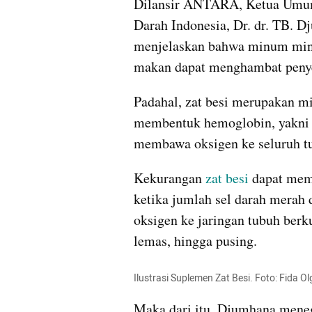
Dilansir ANTARA, Ketua Umum
Darah Indonesia, Dr. dr. TB
menjelaskan bahwa minum minum
makan dapat menghambat penye
Padahal, zat besi merupakan mi
membentuk hemoglobin, yakni p
membawa oksigen ke seluruh t
Kekurangan 
zat besi
 dapat mem
ketika jumlah sel darah merah
oksigen ke jaringan tubuh berk
lemas, hingga pusing.
Ilustrasi Suplemen Zat Besi. Foto: Fida O
Maka dari itu, Djumhana mene