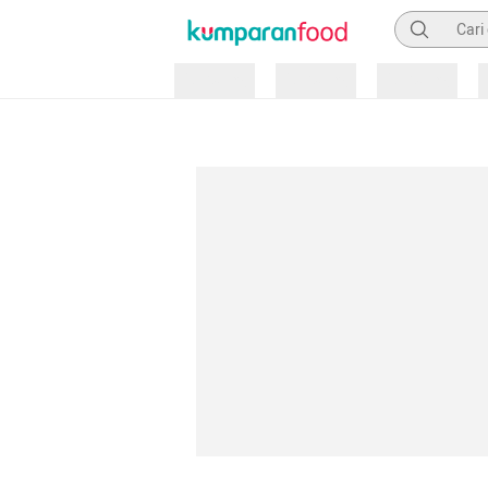
Pencarian
Loading
Loading
Loading