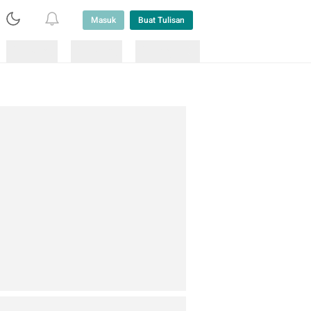
Masuk
Buat Tulisan
Loading
Loading
Lainnya