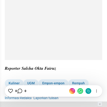
Reporter Salsha Okta Fairuz
Kuliner
UGM
Empon-empon
Rempah
Permen
Puding
0
0
Informasi Redaksi
·
Laporkan tulisan
Tim Editor