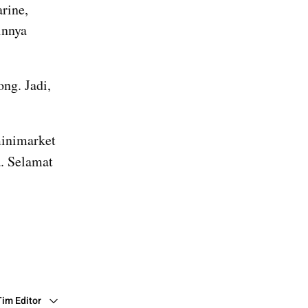
ine, 
nnya 
g. Jadi, 
inimarket 
. Selamat 
Tim Editor