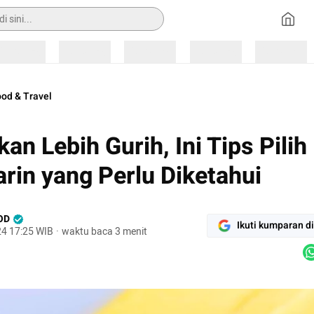
Loading
Loading
Loading
Loading
Loading
od & Travel
an Lebih Gurih, Ini Tips Pilih
rin yang Perlu Diketahui
OD
Ikuti kumparan d
24 17:25 WIB
·
waktu baca 3 menit