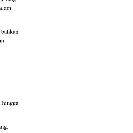
alam 
 bahkan 
n 
 hingga 
ng, 