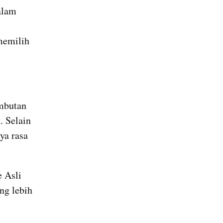
alam 
emilih 
mbutan 
 Selain 
a rasa 
 Asli 
g lebih 