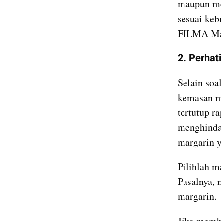
maupun men
sesuai keb
FILMA Ma
2. Perha
Selain soa
kemasan ma
tertutup r
menghindar
margarin y
Pilihlah m
Pasalnya, 
margarin.
Jika membe