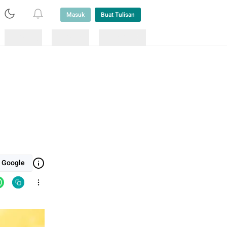
Masuk
Buat Tulisan
Loading
Loading
Lainnya
i Google