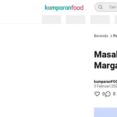
Pencarian
Loading
Loading
Loading
Beranda
Fo
Masak
Marga
kumparanFO
5 Februari 20
0
0