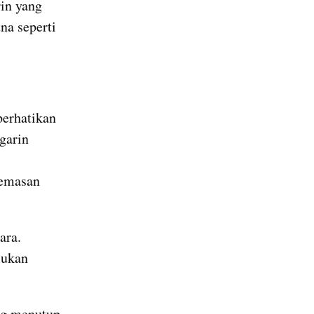
n yang 
a seperti 
erhatikan 
arin 
emasan 
ra. 
ukan 
g menutup 