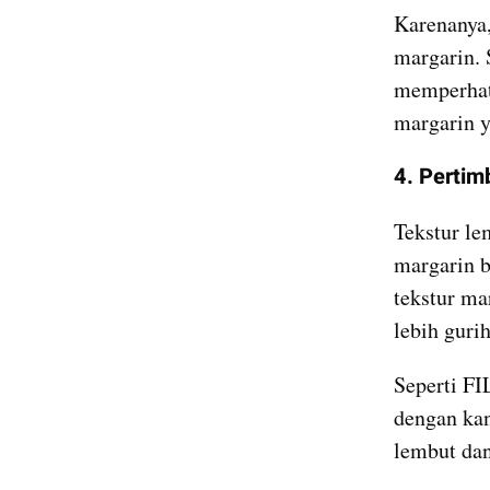
Karenanya,
margarin. 
memperhati
margarin y
4. Pertim
Tekstur le
margarin b
tekstur ma
lebih gurih
Seperti FI
dengan kan
lembut dan