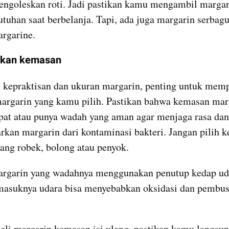
goleskan roti. Jadi pastikan kamu mengambil margari
utuhan saat berbelanja. Tapi, ada juga margarin serbagun
rgarine.
tikan kemasan
l kepraktisan dan ukuran margarin, penting untuk memp
rgarin yang kamu pilih. Pastikan bahwa kemasan marg
apat atau punya wadah yang aman agar menjaga rasa dan 
kan margarin dari kontaminasi bakteri. Jangan pilih k
ang robek, bolong atau penyok.
argarin yang wadahnya menggunakan penutup kedap uda
masuknya udara bisa menyebabkan oksidasi dan pembus
li margarin kemasan isi ulang, pastikan kamu langsun