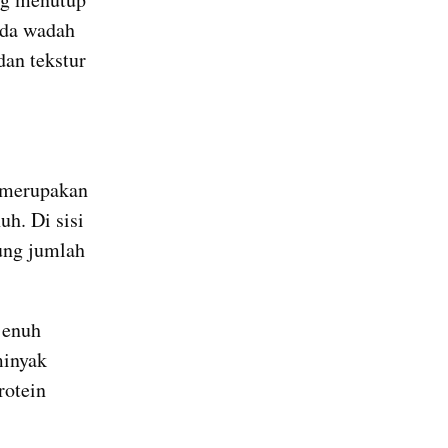
da wadah 
an tekstur 
 merupakan 
. Di sisi 
ung jumlah 
enuh 
inyak 
otein 