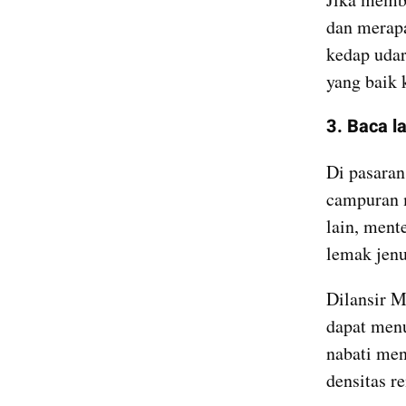
dan merapa
kedap udar
yang baik 
3. Baca l
Di pasaran
campuran m
lain, ment
lemak jenu
Dilansir M
dapat menu
nabati menu
densitas re