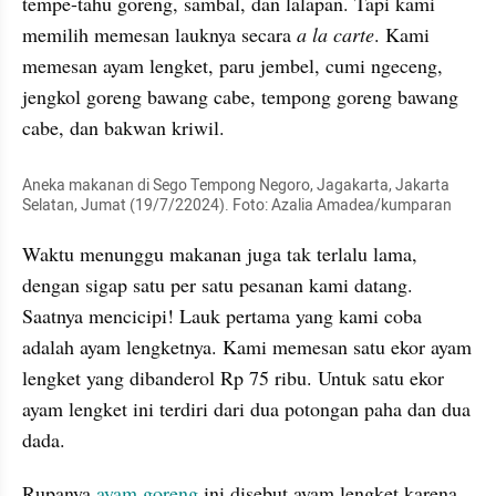
tempe-tahu goreng, sambal, dan lalapan. Tapi kami 
memilih memesan lauknya secara 
a la carte
. Kami 
memesan ayam lengket, paru jembel, cumi ngeceng, 
jengkol goreng bawang cabe, tempong goreng bawang 
cabe, dan bakwan kriwil.
Aneka makanan di Sego Tempong Negoro, Jagakarta, Jakarta 
Selatan, Jumat (19/7/22024). Foto: Azalia Amadea/kumparan 
Waktu menunggu makanan juga tak terlalu lama, 
dengan sigap satu per satu pesanan kami datang. 
Saatnya mencicipi! Lauk pertama yang kami coba 
adalah ayam lengketnya. Kami memesan satu ekor ayam 
lengket yang dibanderol Rp 75 ribu. Untuk satu ekor 
ayam lengket ini terdiri dari dua potongan paha dan dua 
dada.
Rupanya 
ayam goreng
 ini disebut ayam lengket karena 