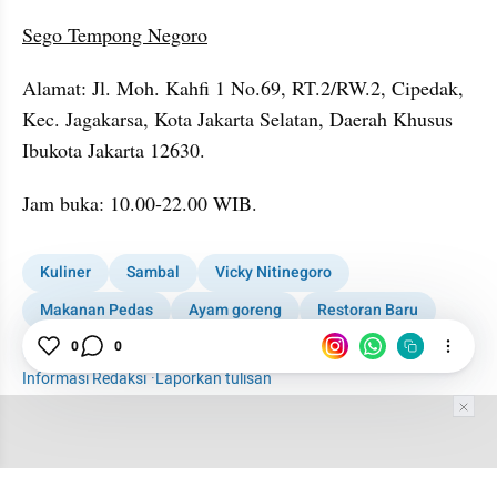
Sego Tempong Negoro
Alamat: Jl. Moh. Kahfi 1 No.69, RT.2/RW.2, Cipedak, 
Kec. Jagakarsa, Kota Jakarta Selatan, Daerah Khusus 
Ibukota Jakarta 12630.
Jam buka: 10.00-22.00 WIB.
Kuliner
Sambal
Vicky Nitinegoro
Makanan Pedas
Ayam goreng
Restoran Baru
Tempat makan
Sambal Tempong
0
0
Informasi Redaksi
·
Laporkan tulisan
Tim Editor
Editor Section