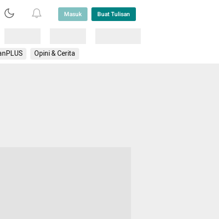
Masuk
Buat Tulisan
Loading
Loading
Lainnya
anPLUS
Opini & Cerita