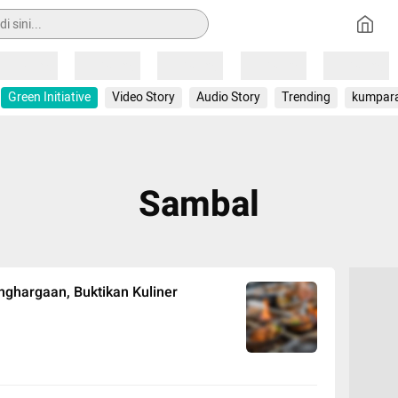
Loading
Loading
Loading
Loading
Loading
Green Initiative
Video Story
Audio Story
Trending
kumpar
Sambal
ghargaan, Buktikan Kuliner