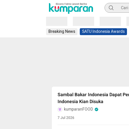
Pencarian
Loading
Loading
Loading
Breaking News
SATU Indonesia Awards
Sambal Bakar Indonesia Dapat Pen
Indonesia Kian Disuka
kumparanFOOD
7 Jul 2026