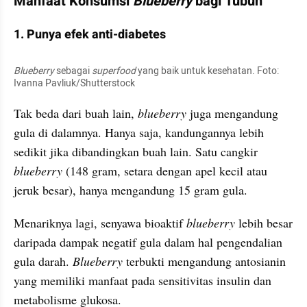
Manfaat Konsumsi 
Blueberry 
bagi Tubuh
1. Punya efek anti-diabetes
Blueberry 
sebagai 
superfood 
yang baik untuk kesehatan. Foto: 
Ivanna Pavliuk/Shutterstock
Tak beda dari buah lain, 
blueberry 
juga mengandung 
gula di dalamnya. Hanya saja, kandungannya lebih 
sedikit jika dibandingkan buah lain. Satu cangkir 
blueberry 
(148 gram, setara dengan apel kecil atau 
jeruk besar), hanya mengandung 15 gram gula.
Menariknya lagi, senyawa bioaktif 
blueberry 
lebih besar 
daripada dampak negatif gula dalam hal pengendalian 
gula darah. 
Blueberry 
terbukti mengandung antosianin 
yang memiliki manfaat pada sensitivitas insulin dan 
metabolisme glukosa.