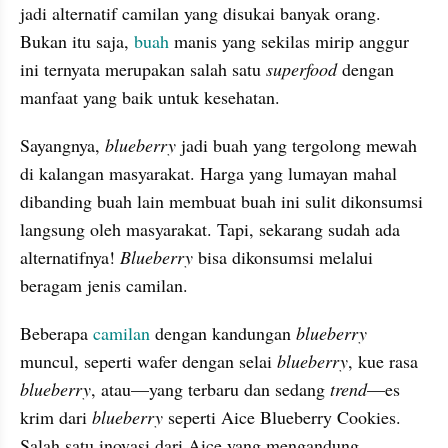
jadi alternatif camilan yang disukai banyak orang. 
Bukan itu saja, 
buah
 manis yang sekilas mirip anggur 
ini ternyata merupakan salah satu 
superfood 
dengan 
manfaat yang baik untuk kesehatan.
Sayangnya, 
blueberry 
jadi buah yang tergolong mewah 
di kalangan masyarakat. Harga yang lumayan mahal 
dibanding buah lain membuat buah ini sulit dikonsumsi 
langsung oleh masyarakat. Tapi, sekarang sudah ada 
alternatifnya! 
Blueberry 
bisa dikonsumsi melalui 
beragam jenis camilan.
Beberapa 
camilan
 dengan kandungan 
blueberry 
muncul, seperti wafer dengan selai 
blueberry
, kue rasa 
blueberry
, atau—yang terbaru dan sedang 
trend
—es 
krim dari 
blueberry 
seperti Aice Blueberry Cookies. 
Salah satu inovasi dari Aice yang mengandung 