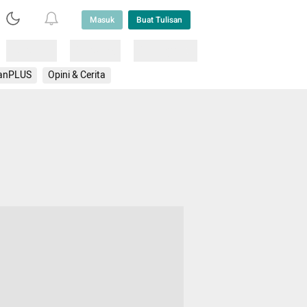
Masuk
Buat Tulisan
Loading
Loading
Lainnya
anPLUS
Opini & Cerita