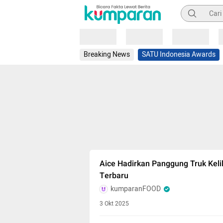
Pencarian
Loading
Loading
Loading
Breaking News
SATU Indonesia Awards
Aice Hadirkan Panggung Truk Kelil
Terbaru
kumparanFOOD
3 Okt 2025