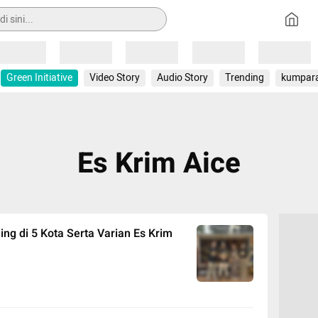
Loading
Loading
Loading
Loading
Loading
Green Initiative
Video Story
Audio Story
Trending
kumpar
Es Krim Aice
ing di 5 Kota Serta Varian Es Krim