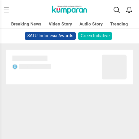
Breaking News
Video Story
Audio Story
Trending
SATU Indonesia Awards
Green Initiative
Sedang memuat...
Sedang memuat...
S