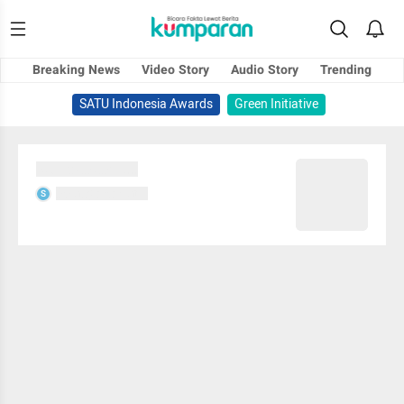
Breaking News
Video Story
Audio Story
Trending
SATU Indonesia Awards
Green Initiative
Sedang memuat...
Sedang memuat...
S