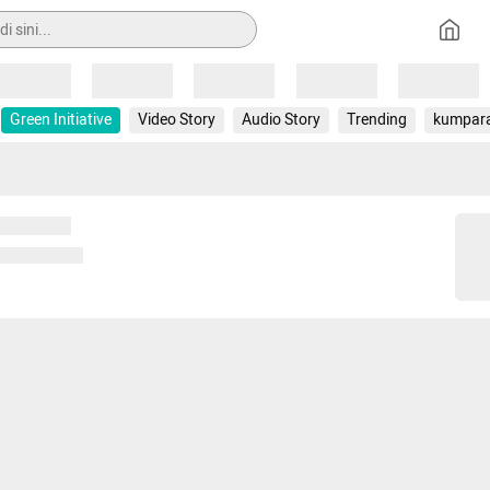
Loading
Loading
Loading
Loading
Loading
Green Initiative
Video Story
Audio Story
Trending
kumpar
 memuat...
ng memuat...