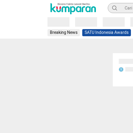
Pencarian
Loading
Loading
Loading
Breaking News
SATU Indonesia Awards
Sedang
Seda
S