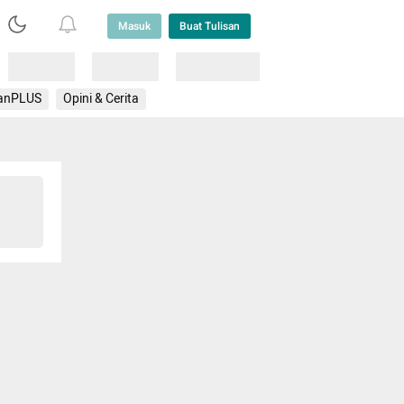
Masuk
Buat Tulisan
Loading
Loading
Lainnya
anPLUS
Opini & Cerita