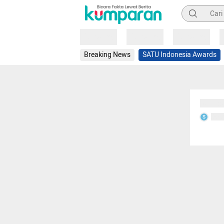
Pencarian
Loading
Loading
Loading
Breaking News
SATU Indonesia Awards
Sedang
Seda
S