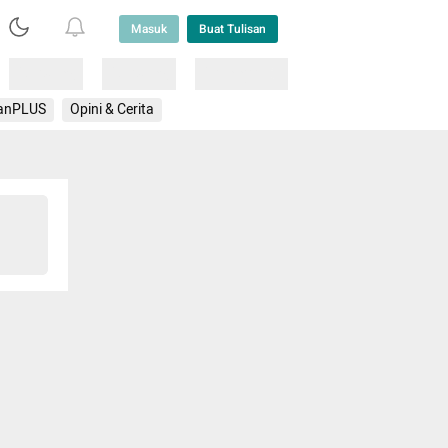
Masuk
Buat Tulisan
Loading
Loading
Lainnya
anPLUS
Opini & Cerita