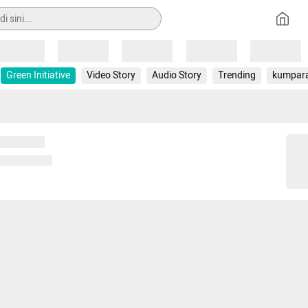
Loading
Loading
Loading
Loading
Loading
Green Initiative
Video Story
Audio Story
Trending
kumpar
 memuat...
ng memuat...