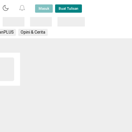
Masuk
Buat Tulisan
Loading
Loading
Lainnya
anPLUS
Opini & Cerita