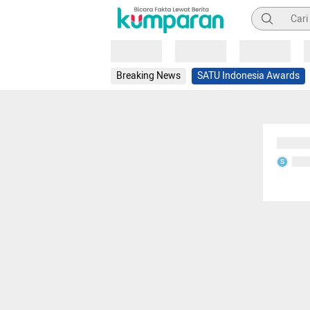
Pencarian
Loading
Loading
Loading
Breaking News
SATU Indonesia Awards
Sedang
Seda
S