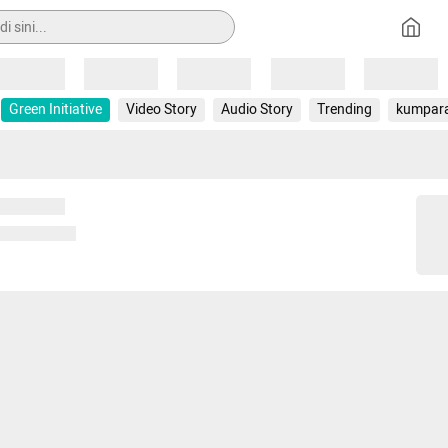
Loading
Loading
Loading
Loading
Loading
Green Initiative
Video Story
Audio Story
Trending
kumpar
 memuat...
ng memuat...