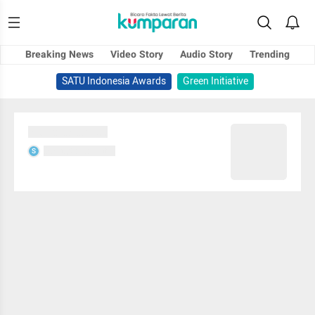
Breaking News
Video Story
Audio Story
Trending
SATU Indonesia Awards
Green Initiative
Sedang memuat...
Sedang memuat...
S