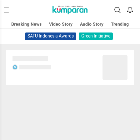
Breaking News
Video Story
Audio Story
Trending
SATU Indonesia Awards
Green Initiative
Sedang memuat...
Sedang memuat...
S