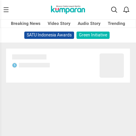
Breaking News
Video Story
Audio Story
Trending
SATU Indonesia Awards
Green Initiative
Sedang memuat...
Sedang memuat...
S