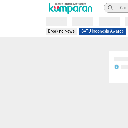
Pencarian
Loading
Loading
Loading
Breaking News
SATU Indonesia Awards
Sedang
Seda
S