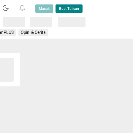
Masuk
Buat Tulisan
Loading
Loading
Lainnya
anPLUS
Opini & Cerita