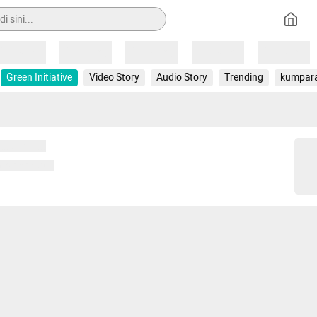
Loading
Loading
Loading
Loading
Loading
Green Initiative
Video Story
Audio Story
Trending
kumpar
 memuat...
ng memuat...