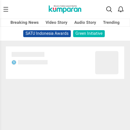
Breaking News
Video Story
Audio Story
Trending
SATU Indonesia Awards
Green Initiative
Sedang memuat...
Sedang memuat...
S