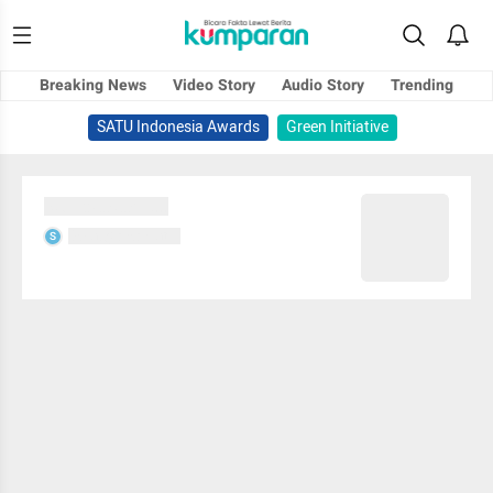
Breaking News
Video Story
Audio Story
Trending
SATU Indonesia Awards
Green Initiative
Sedang memuat...
Sedang memuat...
S