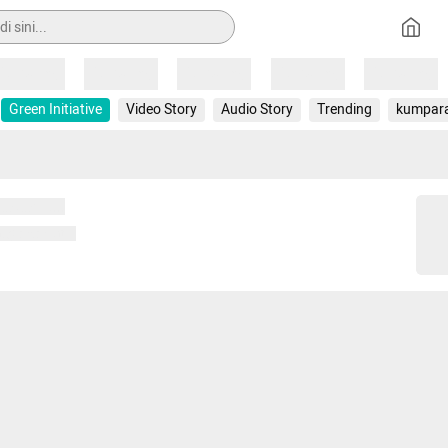
Loading
Loading
Loading
Loading
Loading
Green Initiative
Video Story
Audio Story
Trending
kumpar
 memuat...
ng memuat...