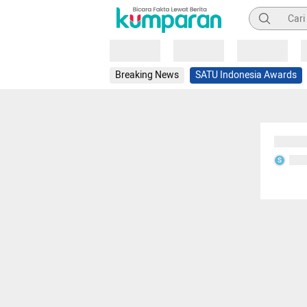
Pencarian
Loading
Loading
Loading
Breaking News
SATU Indonesia Awards
Sedang
Seda
S