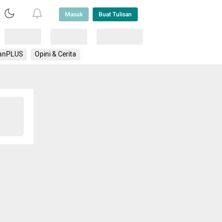
Masuk
Buat Tulisan
Loading
Loading
Lainnya
anPLUS
Opini & Cerita