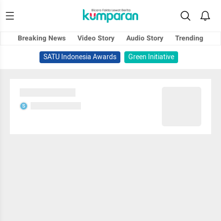
Breaking News
Video Story
Audio Story
Trending
SATU Indonesia Awards
Green Initiative
Sedang memuat...
Sedang memuat...
S