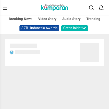
Breaking News
Video Story
Audio Story
Trending
SATU Indonesia Awards
Green Initiative
Sedang memuat...
Sedang memuat...
S