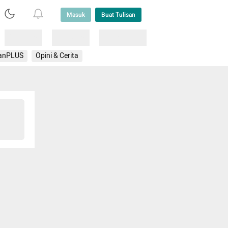
Masuk
Buat Tulisan
Loading
Loading
Lainnya
anPLUS
Opini & Cerita