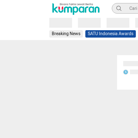
Pencarian
Loading
Loading
Loading
Breaking News
SATU Indonesia Awards
Sedang
Seda
S