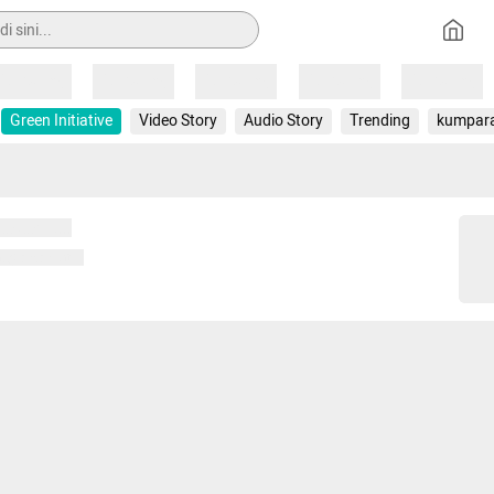
Loading
Loading
Loading
Loading
Loading
Green Initiative
Video Story
Audio Story
Trending
kumpar
 memuat...
ng memuat...