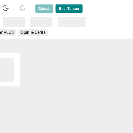
Masuk
Buat Tulisan
Loading
Loading
Lainnya
anPLUS
Opini & Cerita