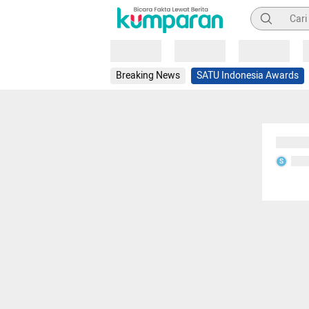
Pencarian
Loading
Loading
Loading
Breaking News
SATU Indonesia Awards
Sedang
Seda
S