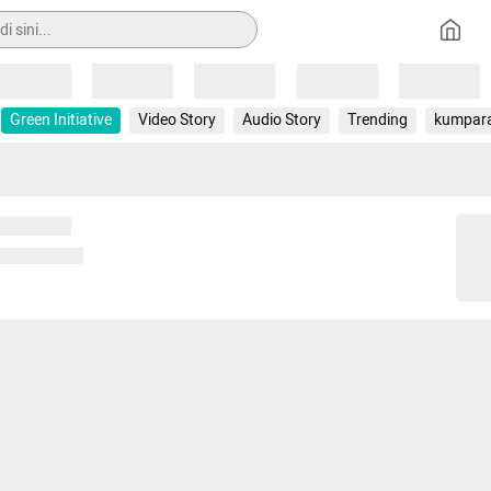
Loading
Loading
Loading
Loading
Loading
Green Initiative
Video Story
Audio Story
Trending
kumpar
 memuat...
ng memuat...