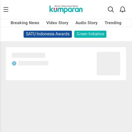
Breaking News
Video Story
Audio Story
Trending
SATU Indonesia Awards
Green Initiative
Sedang memuat...
Sedang memuat...
S