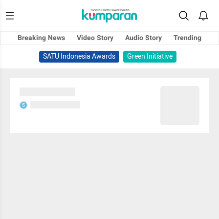
Breaking News
Video Story
Audio Story
Trending
SATU Indonesia Awards
Green Initiative
Sedang memuat...
Sedang memuat...
S