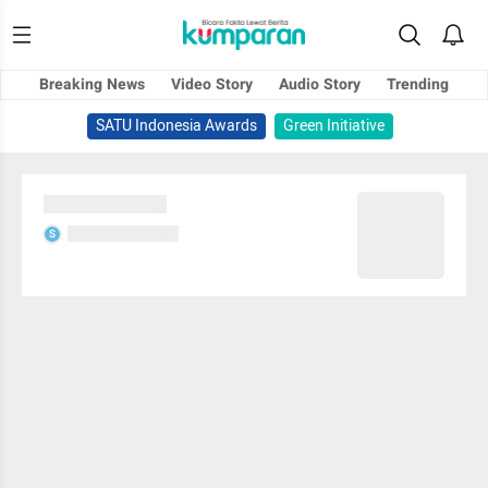
Breaking News
Video Story
Audio Story
Trending
SATU Indonesia Awards
Green Initiative
Sedang memuat...
Sedang memuat...
S