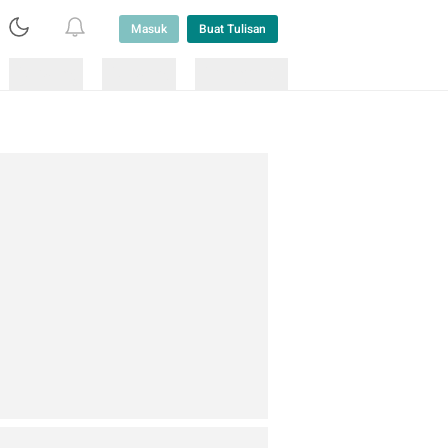
Masuk
Buat Tulisan
Loading
Loading
Lainnya