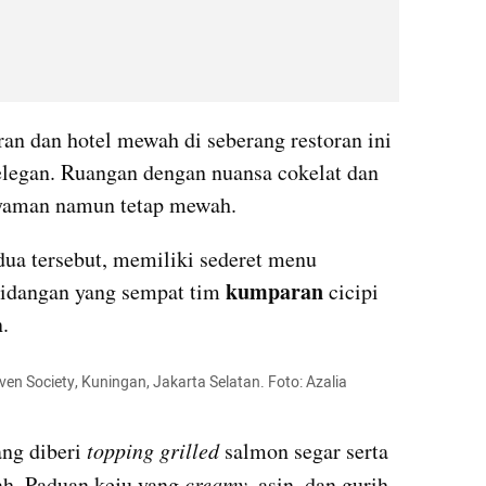
n dan hotel mewah di seberang restoran ini 
egan. Ruangan dengan nuansa cokelat dan 
nyaman namun tetap mewah.
dua tersebut, memiliki sederet menu 
kumparan
idangan yang sempat tim 
 cicipi 
.
en Society, Kuningan, Jakarta Selatan. Foto: Azalia 
ng diberi 
topping grilled 
salmon segar serta 
h. Paduan keju yang 
creamy
, asin, dan gurih 