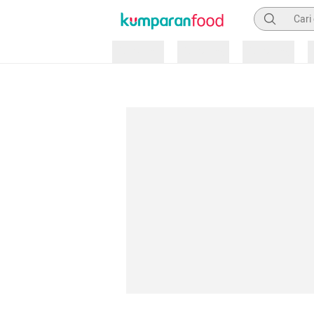
Pencarian
Loading
Loading
Loading