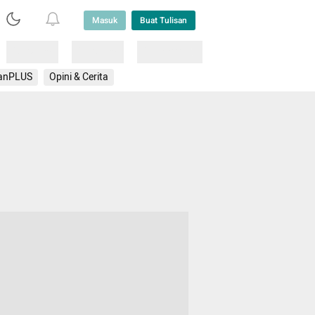
Masuk
Buat Tulisan
Loading
Loading
Lainnya
anPLUS
Opini & Cerita