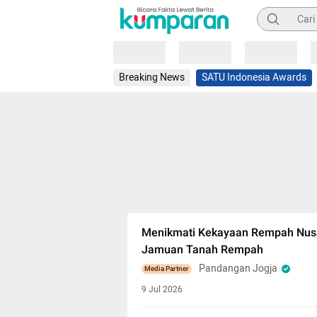
Pencarian
Loading
Loading
Loading
Breaking News
SATU Indonesia Awards
Menikmati Kekayaan Rempah Nusan
Jamuan Tanah Rempah
Pandangan Jogja
Media Partner
9 Jul 2026