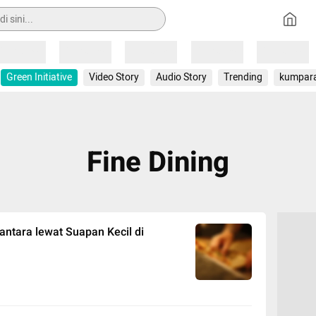
Loading
Loading
Loading
Loading
Loading
Green Initiative
Video Story
Audio Story
Trending
kumpar
Fine Dining
tara lewat Suapan Kecil di