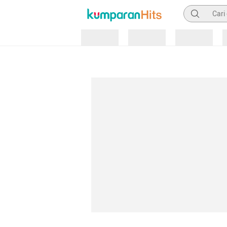
Pencarian
Loading
Loading
Loading