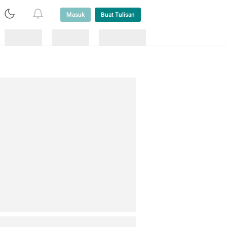
Masuk
Buat Tulisan
Loading
Loading
Lainnya