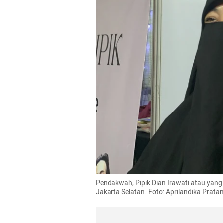
Pendakwah, Pipik Dian Irawati atau yang
Jakarta Selatan. Foto: Aprilandika Pra