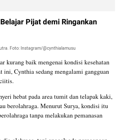
 Belajar Pijat demi Ringankan 
utra. Foto: Instagram/@cynthialamusu
r kurang baik mengenai kondisi kesehatan 
at ini, Cynthia sedang mengalami gangguan 
iitis.
eri hebat pada area tumit dan telapak kaki, 
tau berolahraga. Menurut Surya, kondisi itu 
 berolahraga tanpa melakukan pemanasan 