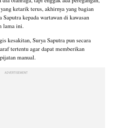
na dia olahraga, tapi enggak ada peregangan, 
yang ketarik terus, akhirnya yang bagian 
ya Saputra kepada wartawan di kawasan 
 lama ini.
gis kesakitan, Surya Saputra pun secara 
saraf tertentu agar dapat memberikan 
pijatan manual.
ADVERTISEMENT