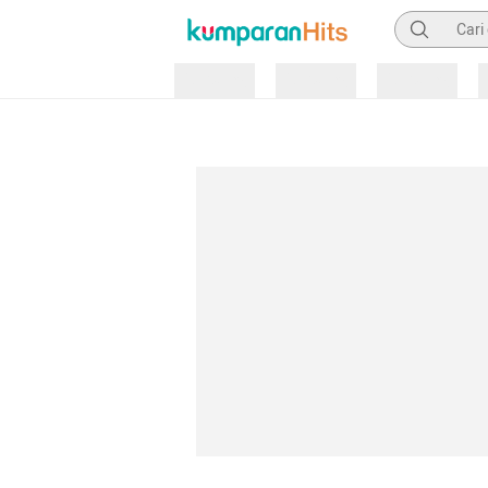
Pencarian
Loading
Loading
Loading