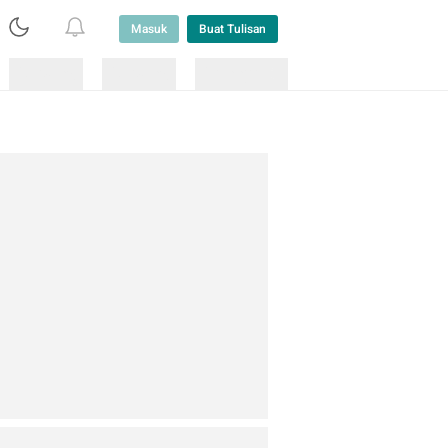
Masuk
Buat Tulisan
Loading
Loading
Lainnya