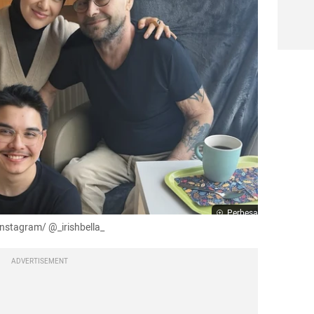
Perbesar
Instagram/ @_irishbella_
ADVERTISEMENT