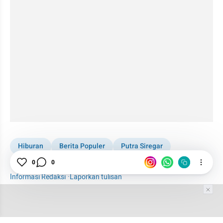
Hiburan
Berita Populer
Putra Siregar
Umay Shahab
0
0
Informasi Redaksi
·
Laporkan tulisan
Tim Editor
Editor Section